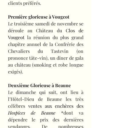
clients préférés.
Première glorieuse à Vougeot
Le troisième samedi de novembre se 
déroule au Château du 
Clos de 
Vougeot
 la réunion du plus grand 
chapitre annuel de la Confrérie des 
Chevaliers du Tastevin (on 
prononce tâte-vin), un dîner de gala 
au château (smoking et robe longue 
exigés).
Deuxième Glorieuse à Beaune
Le dimanche qui suit, ont lieu à 
l’Hôtel-Dieu de Beaune les très 
célèbres
 ventes aux enchères des 
Hospices de Beaune
*dont va 
dépendre le prix des dernières 
vendanges. De nombreuses 