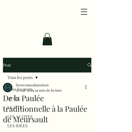
Post
Tous les posts
bienvenuealamaison
Tous les posts
27 oct. 2024
19 min de lecture
De la Paulée
QUIZZ
traditionnelle à la Paulée
LE SITE
LES A COTES
de Meursault
LES IDEES